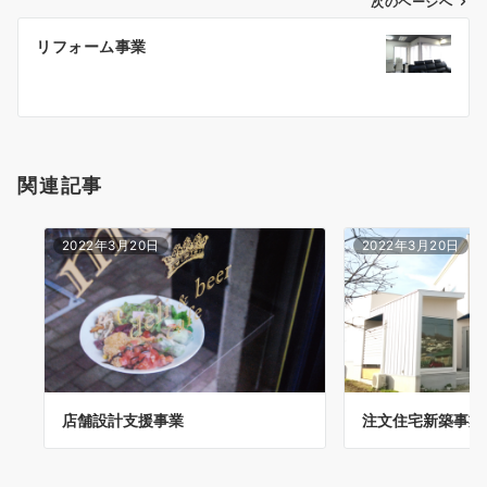
次のページへ
稿
リフォーム事業
ナ
ビ
ゲ
ー
シ
関連記事
ョ
ン
2022年3月20日
2022年3月20日
店舗設計支援事業
注文住宅新築事業